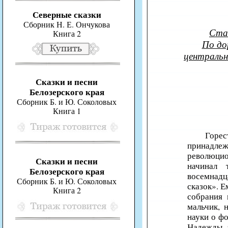
Северные сказки
Сборник Н. Е. Ончукова
Ста
Книга 2
По до
центральн
Сказки и песни
Белозерского края
Сборник Б. и Ю. Соколовых
Книга 1
Горес
принадлеж
революцио
Сказки и песни
начинал 
Белозерского края
восемнадц
Сборник Б. и Ю. Соколовых
сказок». Е
Книга 2
собрания 
мальчик, 
науки о ф
Надежды э