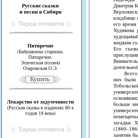
Русские сказки
Дмитрия Ка
и песни в Сибири
Верхоянск
кладбище 
его время
Худякова 
худощавый
жидким го
Пятиречие
Его съеж
(Бабушкины старины.
прислушива
Пятиречие.
Вниматель
Эпическая поэзия)
деятельной
Озаровская О.Э.
Всего
них были 
Тобольск
университ
освоившис
Лекарство от задумчивости
больше ни
(Русская сказка в изданиях 80-х
универси
годов 18 века)
помещичьи
загадки. 
(1860–186
занятия б