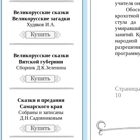
учителя он
Обосн
Великорусские сказки
крохотной 
Великорусские загадки
стула да 
Худяков И.А.
умиравши
занятий. 
народной 
разрешени
программу.
Великорусские сказки
Вятской губернии
Сборник Д.К.Зеленина
Страни
10
Сказки и предания
Самарского края
Собраны и записаны
Д.Н.Садовниковым