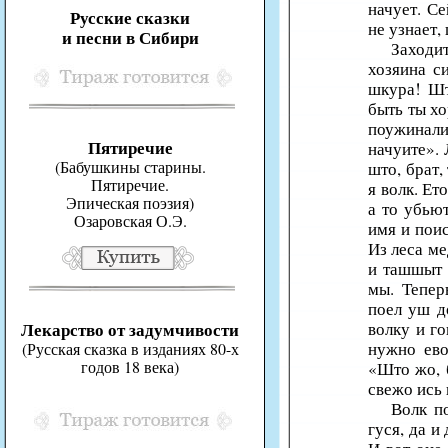
начует. С
Русские сказки
не узнает,
и песни в Сибири
Заходи
хозяина с
шкура! Шт
быть ты хо
поужинали
Пятиречие
начуите». 
(Бабушкины старины.
што, брат,
Пятиречие.
я волк. Ет
Эпическая поэзия)
а то убью
Озаровская О.Э.
имя и поис
Из леса ме
и ташшыт 
мы. Тепер
поел уш д
Лекарство от задумчивости
волку и го
нужно ево
(Русская сказка в изданиях 80-х
годов 18 века)
«Што жо, б
свежо ись 
Волк п
гуся, да и