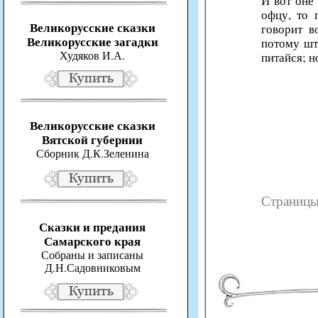
И вот оне
офцу, то 
Великорусские сказки
говорит в
Великорусские загадки
потому што
Худяков И.А.
питайся; н
Великорусские сказки
Вятской губернии
Сборник Д.К.Зеленина
Страни
Сказки и предания
Самарского края
Собраны и записаны
Д.Н.Садовниковым