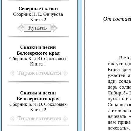
Северные сказки
Сборник Н. Е. Ончукова
От состав
Книга 2
Сказки и песни
Белозерского края
... В е
Сборник Б. и Ю. Соколовых
так усерд
Книга 1
Етова вре
ужастей, а
иди, солд
царь солд
Сказки и песни
Сибирь!» Ц
Белозерского края
пускать ев
Сборник Б. и Ю. Соколовых
Спрашыва
Книга 2
стемнялось
начевать.
нам прика
начевать».