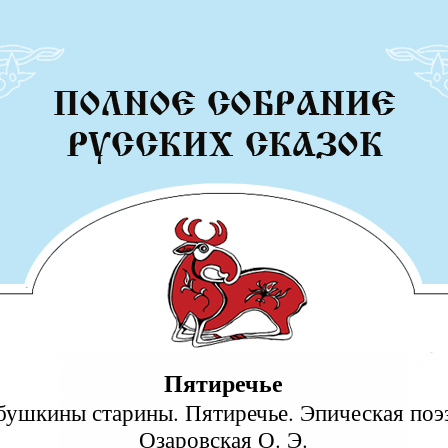
Пятиречье
бушкины старины. Пятиречье. Эпическая поэ
Озаровская О. Э.