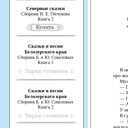
Северные сказки
Сборник Н. Е. Ончукова
Книга 2
Сказки и песни
Белозерского края
Сборник Б. и Ю. Соколовых
Книга 1
Я н
про жо
Муж
— П
Сказки и песни
— У
Белозерского края
— П
Сборник Б. и Ю. Соколовых
— А
Книга 2
У н
В с
— В
наклад