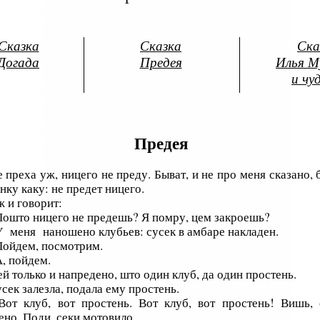
Сказка
Сказка
Ска
Догада
Предея
Илья М
и чу
Предея
е преха уж, ницего не преду. Быват, и не про меня сказано, 
нку каку: не предет ницего.
 и говорит:
ошто ницего не предешь? Я помру, цем закроешь?
 меня наношено клубьев: сусек в амбаре накладен.
ойдем, посмотрим.
, пойдем.
ей только и напредено, што один клуб, да один простень.
усек залезла, подала ему простень.
от клуб, вот простень. Вот клуб, вот простень! Вишь, 
ено. Поди, секи мотовило.