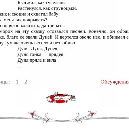
Был жил, как гусельцы,
Растенулся, как струноцьки.
ик и скоцил и схватил бабу:
, меня так покрывать?
и поцял ю колотить, да трепать.
морох на эту сказку отозвался песней. Конечно, он обра
е, благо ее звали Дуней. И вертелся около нее, и обнимал е
му тумака очень весело и незлобиво.
Дуня, Дуня, Дунея,
Дуня тонка — прядея,
Дуня пряла и вила
...
ницы:
1
2
Обсуждения