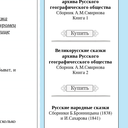
архива Русского
географического общества
Сборник А.М.Смирнова
зка
Книга 1
уромец
дище
Великорусские сказки
архива Русского
географичесского общества
Сборник А.М.Смирнова
быват, и
Книга 2
Русские народные сказки
Сборники Б.Бронницына (1838)
и И.Сахарова (1841)
сколько