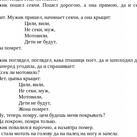
ик пошел секчи. Пошел дорогою, а она прямою, да и с
ит. Мужик пришел, начинает секчи, а она крыцит:
Цили, вили,
Не секи, муж,
Мотовили,
Дети не будут,
а помрет.
ик поглядел, поглядел, кака пташиця поет, да и запоходил 
аперед угодила, да и спрашивает:
сек ли мотовило?
ет, цыпка крыцит:
Цили, вили,
Не секи, муж,
Мотовили,
Дети не будут,
Жона помрет.
у, теперь помру, цем будешь меня покрывать?
а покрою, помри только.
ик повалился нарочно, а назавтра помер.
 стала мотать на голову да на палец на ногу и запела: