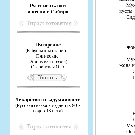
Муж
Русские сказки
кусты.
и песни в Сибири
Сид
Пятиречие
Жон
(Бабушкины старины.
Пятиречие.
Муж
Эпическая поэзия)
жона н
Озаровская О.Э.
— С
— Н
Лекарство от задумчивости
(Русская сказка в изданиях 80-х
годов 18 века)
— Н
— Д
Муж
Она