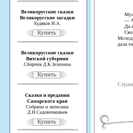
Великорусские сказки
Муж
Великорусские загадки
— А
Худяков И.А.
Да 
Ско
Молодк
дала е
Великорусские сказки
Вятской губернии
Сборник Д.К.Зеленина
Стра
Сказки и предания
Самарского края
Собраны и записаны
Д.Н.Садовниковым