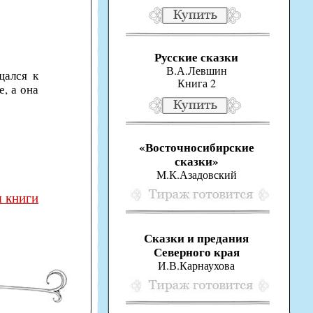
Русские сказки
В.А.Левшин
щался к
Книга 2
е, а она
«Восточносибирские
сказки»
М.К.Азадовский
 книги
Сказки и предания
Северного края
И.В.Карнаухова